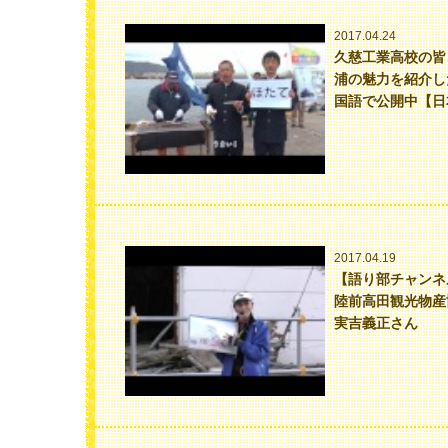
2017.04.24
久慈工業高校の皆
浦の魅力を紹介し
国語で公開中【日
2017.04.19
【語り部チャンネ
陸前高田観光物産
実吉義正さん